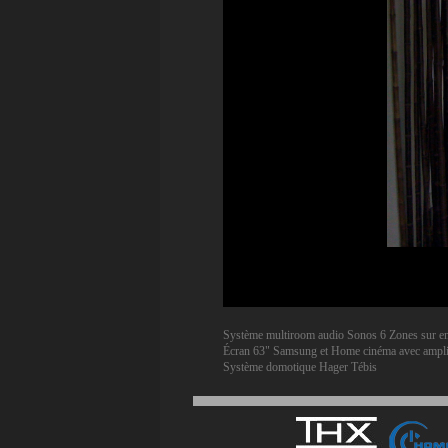
Système multiroom audio Sonos 6 Zones sur en
Écran 63" Samsung et Home cinéma avec ampli
Système domotique Hager Tébis