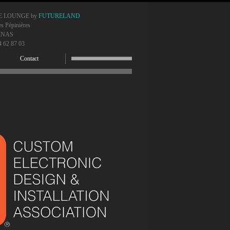
E LOUNGE by
FUTURELAND
es Pépinières
RNAS
4 62 87 03
Contact